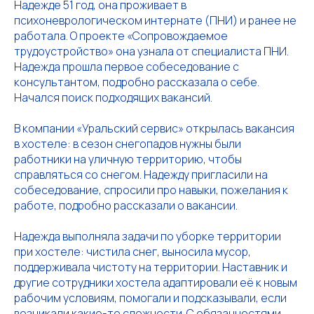
Надежде 51 год, она проживает в
психоневрологическом интернате (ПНИ) и ранее не
работала. О проекте «Сопровождаемое
трудоустройство» она узнала от специалиста ПНИ.
Надежда прошла первое собеседование с
консультантом, подробно рассказала о себе.
Начался поиск подходящих вакансий.
В компании «Уральский сервис» открылась вакансия
в хостеле: в сезон снегопадов нужны были
работники на уличную территорию, чтобы
справляться со снегом. Надежду пригласили на
собеседование, спросили про навыки, пожелания к
работе, подробно рассказали о вакансии.
Надежда выполняла задачи по уборке территории
при хостеле: чистила снег, выносила мусор,
поддерживала чистоту на территории. Наставник и
другие сотрудники хостела адаптировали её к новым
рабочим условиям, помогали и подсказывали, если
возникали какие-то сложности. С обязанностями