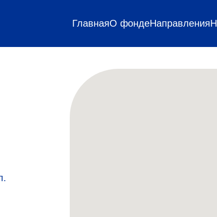
Главная
О фонде
Направления
Н
л.