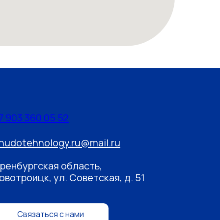
7 903 360 05 52
hudotehnology.ru@mail.ru
ренбургская область,
овотроицк, ул. Советская, д. 51
Связаться с нами