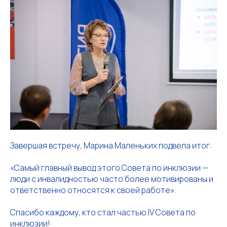
БЛАГОТВОРИТЕЛЬНЫЙ ФОНД
«ТЕХНОЛОГИЯ ЧУДА»
МЕ
ВМ
Связаться с нами
+7 903 360 05 52
Завершая встречу, Марина Маленьких подвела итог:
chudotehnology.ru@mail.ru
«Самый главный вывод этого Совета по инклюзии —
Оренбургская область,
люди с инвалидностью часто более мотивированы и
Новотроицк, ул. Советская, д. 51
ответственно относятся к своей работе».
Спасибо каждому, кто стал частью IV Совета по
инклюзии!