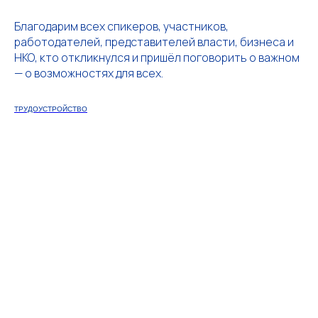
Благодарим всех спикеров, участников,
работодателей, представителей власти, бизнеса и
НКО, кто откликнулся и пришёл поговорить о важном
— о возможностях для всех.
2024, Технология чуда
ТРУДОУСТРОЙСТВО
Политика обработки персональных данных